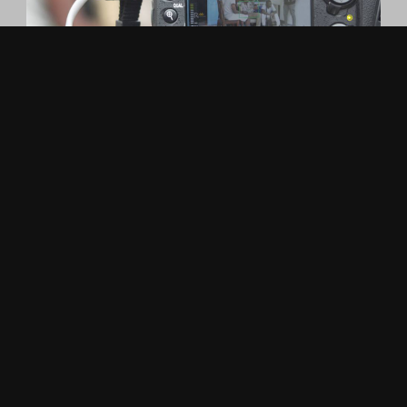
CASTING #0
13 septembre 2015
Aucun commentaire
Donnez vie à vos projets !
Créons de la magie !
Nous mettons notre expertise à votre
service pour transformer vos idées en
réalité. De la conception à la diffusion,
chaque projet est une aventure.
Discutons-en !