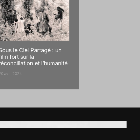
Sous le Ciel Partagé : un
film fort sur la
réconciliation et l’humanité
20 avril 2024
!