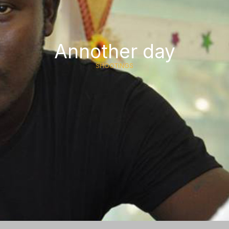
Annother day
SHOOTINGS