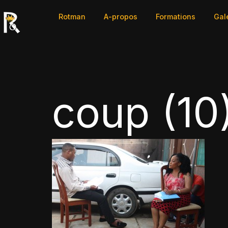
Rotman
A-propos
Formations
Gal
coup (10