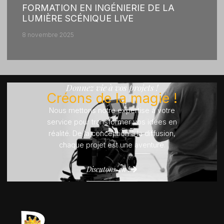
FORMATION EN INGÉNIERIE DE LA
LUMIÈRE SCÉNIQUE LIVE
8 novembre 2025
Donnez vie à vos projets !
Créons de la magie !
Nous mettons notre expertise à votre
service pour transformer vos idées en
réalité. De la conception à la diffusion,
chaque projet est une aventure.
Discutons-en !