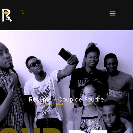
Résumé – Coup de Foudre
ACTU-ROT
,
RÉALISATIONS
,
SÉRIES TV