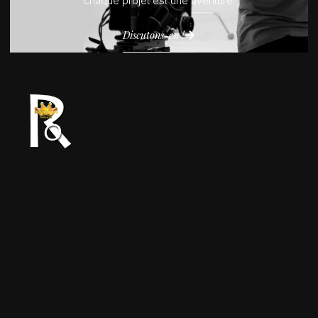
chaque projet est une aventure.
Discutons-en !
Expert en production audiovisuelle, nous
offrons des solutions sur mesure,
garantissant qualité et impact.
Aibatin, Cotonou
Lundi - Samedi 9h à 18h
(+229) 01 9009 8133
hi@rotmanproduction.org
© 2026 ROTMAN | Tous droits réservés.