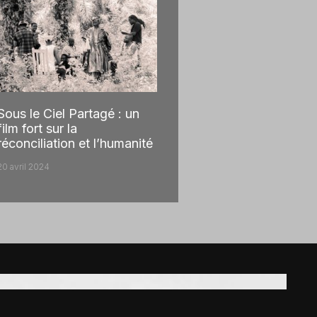
Sous le Ciel Partagé : un
film fort sur la
réconciliation et l’humanité
20 avril 2024
!