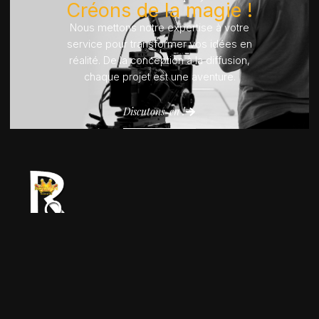
Créons de la magie !
Nous mettons notre expertise à votre
service pour transformer vos idées en
réalité. De la conception à la diffusion,
chaque projet est une aventure.
Discutons-en !
Expert en production audiovisuelle, nous
offrons des solutions sur mesure,
garantissant qualité et impact.
Aibatin, Cotonou
Lundi - Samedi 9h à 18h