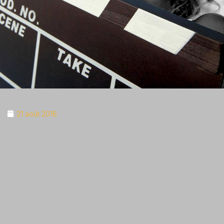
21 août 2016
Vous êtes acteurs, comédiens professionnels ou amateurs,
Rotman production vous offre une visibilité exclusive sur
son site
www.rotmanproduction.org/. Envoyez nous votre
biographie, votre CV suivie d’une photo complète et d’une
en action le tout dans un seul fichier Word à:
contact@rotmanproduction.org
http://www.rotmanproduction.org/