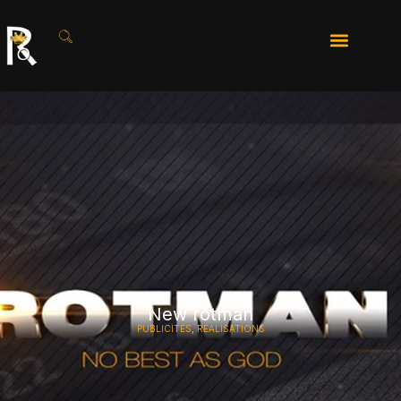
New rotman
PUBLICITÉS
,
RÉALISATIONS