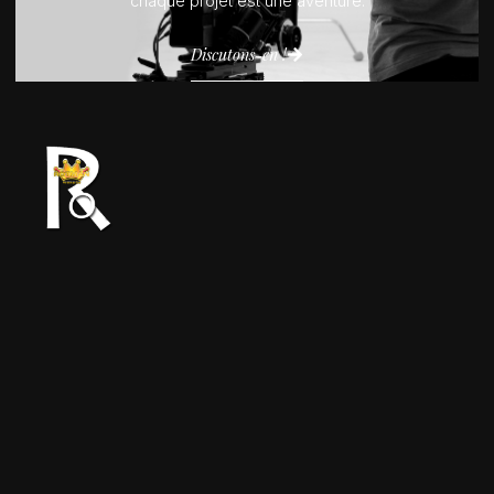
chaque projet est une aventure.
Discutons-en !
Expert en production audiovisuelle, nous
offrons des solutions sur mesure,
garantissant qualité et impact.
Aibatin, Cotonou
Lundi - Samedi 9h à 18h
(+229) 01 9009 8133
hi@rotmanproduction.org
© 2026 ROTMAN | Tous droits réservés.